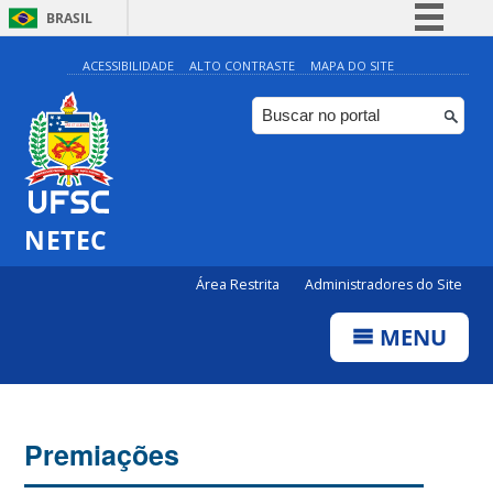
BRASIL
Simplifique!
ACESSIBILIDADE
ALTO CONTRASTE
MAPA DO SITE
Comunica BR
Participe
Acesso à informação
Legislação
NETEC
Canais
Área Restrita
Administradores do Site
MENU
Premiações